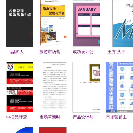
品牌“人
旅游市场营
成功设计公
王方 从平
设”塑造心
销与策划
司背后的市
面设计师到
法 赢得用
打造成功的
场营销之道
品牌策划高
户长久信任
市场营销策
手的转型升
的策略路径
略
级之路
中擂品牌营
市场革新时
产品设计与
市场营销主
销策划案例
代的破局之
市场营销的
题图标创意