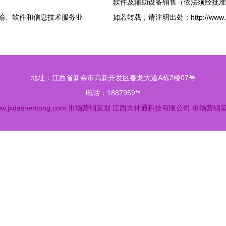
软件及辅助设备销售（依法须经批准
传输、软件和信息技术服务业
如若转载，请注明出处：http://www.jxdas
地址：江西省新余市高新开发区春龙大道A栋2楼07号
电话：1887959**
w.jxdashentong.com
市场营销策划
江西大神通科技有限公司
市场营销