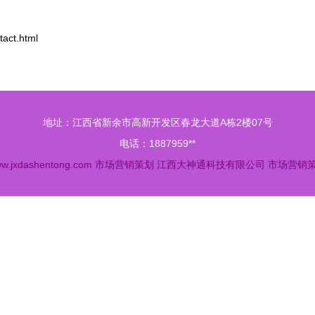
ct.html
地址：江西省新余市高新开发区春龙大道A栋2楼07号
电话：1887959**
w.jxdashentong.com
市场营销策划
江西大神通科技有限公司
市场营销