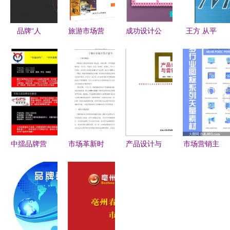
品牌“人
旅游市场营
成功设计公
王方 从平
设”塑造心
销与策划
司背后的市
面设计师到
法 赢得用
打造成功的
场营销之道
品牌策划高
户长久信任
市场营销策
手的转型升
的策略路径
略
级之路
中擂品牌营
市场革新时
产品设计与
市场营销主
销策划案例
代的破局之
市场营销的
题图标创意
侍卫长汽车
道 年度营
协同之道
设计 矢量
防盗器品牌
销驱动力创
素材的力量
策划与营销
新方案
战术解析